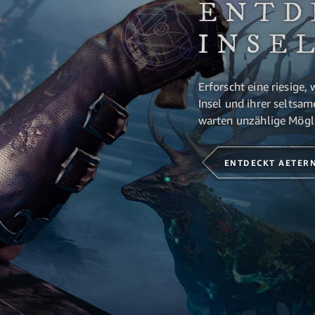
ENTD
INSE
Erforscht eine riesige
Insel und ihrer seltsa
warten unzählige Mög
ENTDECKT AETER