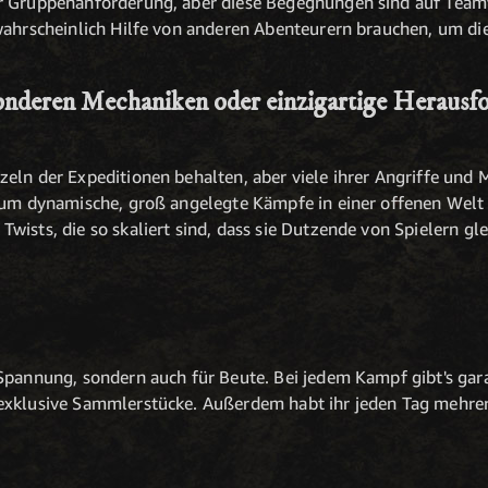
r Gruppenanforderung, aber diese Begegnungen sind auf Teamw
wahrscheinlich Hilfe von anderen Abenteurern brauchen, um die
sonderen Mechaniken oder einzigartige Herausf
eln der Expeditionen behalten, aber viele ihrer Angriffe und
 um dynamische, groß angelegte Kämpfe in einer offenen Welt 
ists, die so skaliert sind, dass sie Dutzende von Spielern gle
Spannung, sondern auch für Beute. Bei jedem Kampf gibt's gara
exklusive Sammlerstücke. Außerdem habt ihr jeden Tag mehrer