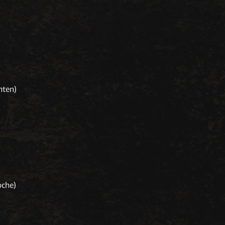
nten)
oche)