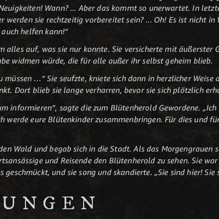
euigkeiten! Wann? ... Aber das kommt so unerwartet. In letzter
r werden sie rechtzeitig vorbereitet sein? ... Oh! Es ist nicht i
h auch helfen kann!“
lles auf, was sie nur konnte. Sie versicherte mit äußerster Ge
be widmen würde, die für alle außer ihr selbst geheim blieb.
 müssen …“ Sie seufzte, kniete sich dann in herzlicher Weise au
kt. Dort blieb sie lange verharren, bevor sie sich plötzlich er
m informieren“, sagte die zum Blütenherold Gewordene. „Ich w
Ich werde eure Blütenkinder zusammenbringen. Für dies und fü
e den Wald und begab sich in die Stadt. Als das Morgengrauen 
tsansässige und Reisende den Blütenherold zu sehen. Sie war 
s geschmückt, und sie sang und skandierte. „Sie sind hier! Si
NUNGEN