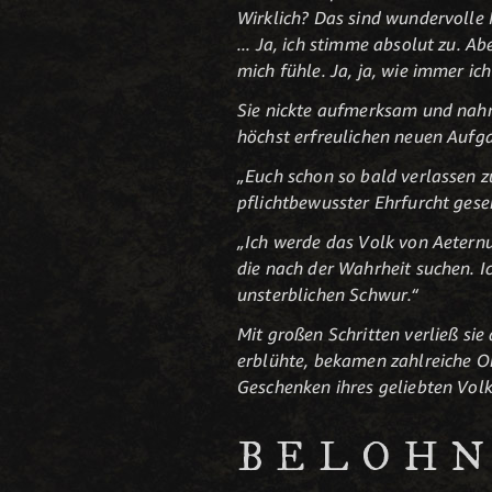
Wirklich? Das sind wundervolle N
... Ja, ich stimme absolut zu. Abe
mich fühle. Ja, ja, wie immer ic
Sie nickte aufmerksam und nahm a
höchst erfreulichen neuen Aufga
„Euch schon so bald verlassen zu
pflichtbewusster Ehrfurcht gesen
„Ich werde das Volk von Aeternu
die nach der Wahrheit suchen. 
unsterblichen Schwur.“
Mit großen Schritten verließ si
erblühte, bekamen zahlreiche Or
Geschenken ihres geliebten Volk
BELOH