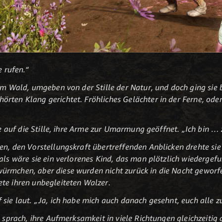
e rufen.“
im Wald, umgeben von der Stille der Natur, und doch ging sie b
rten Klang gerichtet. Fröhliches Gelächter in der Ferne, oder
sie auf die Stille, ihre Arme zur Umarmung geöffnet. „Ich bin …
en, den Vorstellungskraft übertreffenden Anblicken drehte sie 
als wäre sie ein verlorenes Kind, das man plötzlich wiedergefu
ürmchen, aber diese wurden nicht zurück in die Nacht geworfe
te ihren unbegleiteten Walzer.
 sie laut. „Ja, ich habe mich auch danach gesehnt, euch alle z
e sprach, ihre Aufmerksamkeit in viele Richtungen gleichzeitig