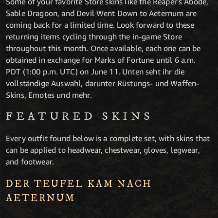
Some of your favorite Store skins like the Reaper’s Abode,
Sable Dragoon, and Devil Went Down to Aeternum are
coming back for a limited time. Look forward to these
returning items cycling through the in-game Store
throughout this month. Once available, each one can be
obtained in exchange for Marks of Fortune until 6 a.m.
PDT (1:00 p.m. UTC) on June 11. Unten seht ihr die
vollständige Auswahl, darunter Rüstungs- und Waffen-
Skins, Emotes und mehr.
FEATURED SKINS
Every outfit found below is a complete set, with skins that
can be applied to headwear, chestwear, gloves, legwear,
and footwear.
DER TEUFEL KAM NACH
AETERNUM