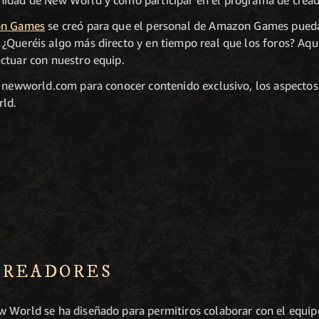
nidad de New World y cómo participar en el programa de cread
on Games
se creó para que el personal de Amazon Games pueda
¿Queréis algo más directo y en tiempo real que los foros? Aquí
ctuar con nuestro equip.
y newworld.com para conocer contenido exclusivo, los aspecto
rld.
CREADORES
w World se ha diseñado para permitiros colaborar con el equi