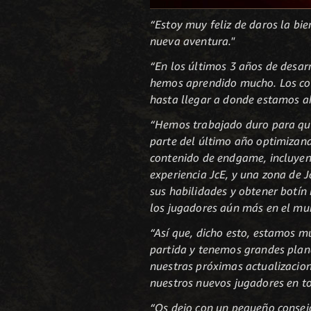
“Estoy muy feliz de daros la bi
nueva aventura."
“En los últimos 3 años de desar
hemos aprendido mucho. Los com
hasta llegar a donde estamos a
“Hemos trabajado duro para que
parte del último año optimiza
contenido de endgame, incluyend
experiencia JcE, y una zona de 
sus habilidades y obtener botín
los jugadores aún más en el mu
“Así que, dicho esto, estamos m
partida y tenemos grandes plan
nuestras próximas actualizacion
nuestros nuevos jugadores en t
“Os dejo con un pequeño consejo