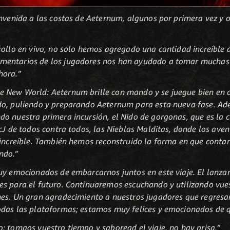
envenida a las costas de Aeternum, algunos por primera vez y 
rollo en vivo, no solo hemos agregado una cantidad increíble 
entarios de los jugadores nos han ayudado a tomar muchas d
hora.”
 New World: Aeternum brille con mando y se juegue bien en 
ndo, puliendo y preparando Aeternum para esta nueva fase. 
o nuestra primera incursión, el Nido de gorgonas, que es la 
JcJ de todos contra todos, las Nieblas Malditas, donde los av
 increíble. También hemos reconstruido la forma en que contam
ndo.”
uy emocionados de embarcarnos juntos en este viaje. El lanza
es para el futuro. Continuaremos escuchando y utilizando vue
es. Un gran agradecimiento a nuestros jugadores que regresan
odas las plataformas; estamos muy felices y emocionados de 
: tomaos vuestro tiempo y saboread el viaje, no hay prisa.”