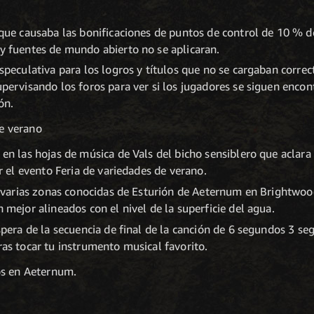
que causaba las bonificaciones de puntos de control de 10 % de
 fuentes de mundo abierto no se aplicaran.
peculativa para los logros y títulos que no se cargaban correc
pervisando los foros para ver si los jugadores se siguen enco
ón.
de verano
en las hojas de música de Vals del bicho sensiblero que aclara
r el evento Feria de variedades de verano.
e varias zonas conocidas de Esturión de Aeternum en Brightwo
mejor alineados con el nivel de la superficie del agua.
spera de la secuencia de final de la canción de 6 segundos 3 s
as tocar tu instrumento musical favorito.
os en Aeternum.