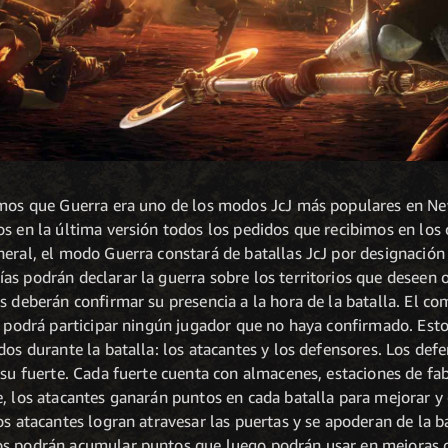
imos que Guerra era uno de los modos JcJ más populares en N
s en la última versión todos los pedidos que recibimos en los 
neral, el modo Guerra constará de batallas JcJ por designación
as podrán declarar la guerra sobre los territorios que deseen 
s deberán confirmar su presencia a la hora de la batalla. El c
no podrá participar ningún jugador que no haya confirmado. Est
dos durante la batalla: los atacantes y los defensores. Los de
 su fuerte. Cada fuerte cuenta con almacenes, estaciones de fa
, los atacantes ganarán puntos en cada batalla para mejorar y 
os atacantes logran atravesar las puertas y se apoderan de la ba
s podrán acumular puntos que luego podrán usar en mejoras o