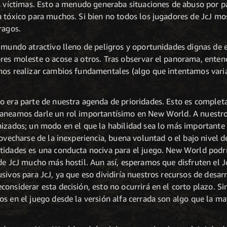
s víctimas. Esto a menudo generaba situaciones de abuso por p
a tóxico para muchos. Si bien no todos los jugadores de JcJ m
ragos.
 mundo atractivo lleno de peligros y oportunidades dignas de e
res moleste o acose a otros. Tras observar el panorama, ente
mos realizar cambios fundamentales (algo que intentamos varia
o era parte de nuestra agenda de prioridades. Esto es completa
aneamos darle un rol importantísimo en New World. A nuestro c
nizados; un modo en el que la habilidad sea lo más importante 
rovecharse de la inexperiencia, buena voluntad o el bajo nivel 
tidades es una conducta nociva para el juego. New World podrí
 de JcJ mucho más hostil. Aun así, esperamos que disfruten el
ivos para JcJ, ya que eso dividiría nuestros recursos de desarr
onsiderar esta decisión, esto no ocurrirá en el corto plazo. 
s en el juego desde la versión alfa cerrada son algo que la ma