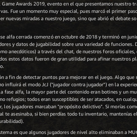
el Game Awards 2019, evento en el que presentamos nuestro trá
vas. Fue un momento muy especial, pues marcó el primer paso 
traer nuevas miradas a nuestro juego, sino que abrió el debate 
ase alfa cerrada comenzó en octubre de 2018 y terminó en juni
dores y datos de jugabilidad sobre una variedad de funciones. 
o anecdóticos) a través del chat, de nuestros foros oficiales,
dos estos datos fueron de gran utilidad para afinar nuestros pl
o.
 a fin de detectar puntos para mejorar en el juego. Algo que r
 influirá el modo JcJ ("jugador contra jugador") en la experien
 la fase alfa, la mayor parte del contenido eran botines y un m
o refugios; todos eran susceptibles de ser atacados, en cualq
, los jugadores marcaban "propósito delictivo". Si morías como
nal te asesinaba, si bien perdías todo tu inventario, mantenías 
rabilidad).
stema es que algunos jugadores de nivel alto eliminaban a MU