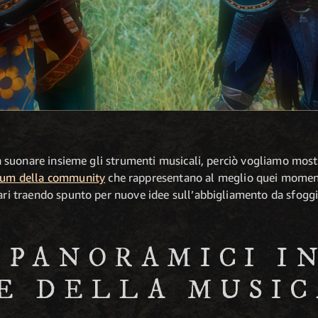
i a suonare insieme gli strumenti musicali, perciò vogliamo mos
rum della community
che rappresentano al meglio quei momenti
gari traendo spunto per nuove idee sull’abbigliamento da sfogg
 PANORAMICI IN
E DELLA MUSIC