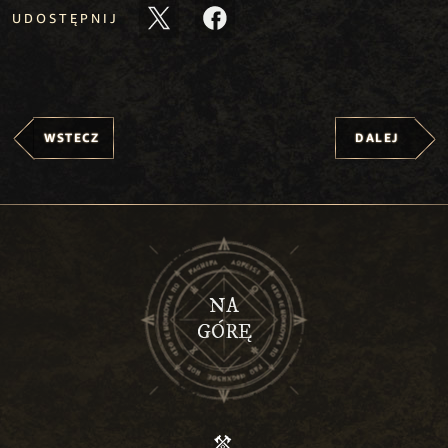
UDOSTĘPNIJ
WSTECZ
DALEJ
NA
GÓRĘ