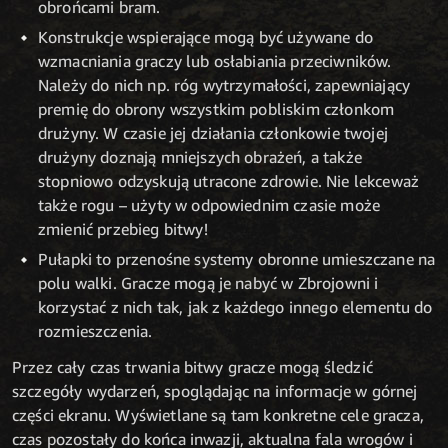
obrońcami bram.
Konstrukcje wspierające mogą być używane do
wzmacniania graczy lub osłabiania przeciwników.
Należy do nich np. róg wytrzymałości, zapewniający
premię do obrony wszystkim pobliskim członkom
drużyny. W czasie jej działania członkowie twojej
drużyny doznają mniejszych obrażeń, a także
stopniowo odzyskują utracone zdrowie. Nie lekceważ
także rogu – użyty w odpowiednim czasie może
zmienić przebieg bitwy!
Pułapki to przenośne systemy obronne umieszczane na
polu walki. Gracze mogą je nabyć w Zbrojowni i
korzystać z nich tak, jak z każdego innego elementu do
rozmieszczenia.
Przez cały czas trwania bitwy gracze mogą śledzić
szczegóły wydarzeń, spoglądając na informacje w górnej
części ekranu. Wyświetlane są tam konkretne cele gracza,
czas pozostały do końca inwazji, aktualna fala wrogów i