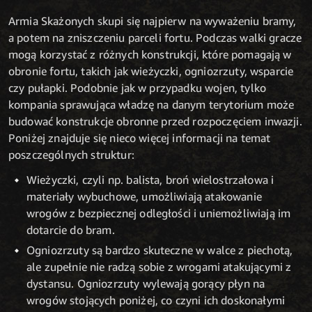
Armia Skażonych skupi się najpierw na wyważeniu bramy,
a potem na zniszczeniu parceli fortu. Podczas walki gracze
mogą korzystać z różnych konstrukcji, które pomagają w
obronie fortu, takich jak wieżyczki, ogniozrzuty, wsparcie
czy pułapki. Podobnie jak w przypadku wojen, tylko
kompania sprawująca władzę na danym terytorium może
budować konstrukcje obronne przed rozpoczęciem inwazji.
Poniżej znajduje się nieco więcej informacji na temat
poszczególnych struktur:
Wieżyczki, czyli np. balista, broń wielostrzałowa i
materiały wybuchowe, umożliwiają atakowanie
wrogów z bezpiecznej odległości i uniemożliwiają im
dotarcie do bram.
Ogniozrzuty są bardzo skuteczne w walce z piechotą,
ale zupełnie nie radzą sobie z wrogami atakującymi z
dystansu. Ogniozrzuty wylewają gorący płyn na
wrogów stojących poniżej, co czyni ich doskonałymi