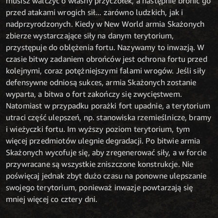
musisz walczyć o własny przyczółek, a następnie bronić go
przed atakami wrogich sił... zarówno ludzkich, jak i
nadprzyrodzonych. Kiedy w New World armia Skażonych
zbierze wystarczające siły na danym terytorium,
przystępuje do oblężenia fortu. Nazywamy to inwazją. W
czasie bitwy zadaniem obrońców jest ochrona fortu przed
kolejnymi, coraz potężniejszymi falami wrogów. Jeśli siły
defensywne odniosą sukces, armia Skażonych zostanie
wyparta, a bitwa o fort zakończy się zwycięstwem.
Natomiast w przypadku porażki fort upadnie, a terytorium
utraci część ulepszeń, np. stanowiska rzemieślnicze, bramy
i wieżyczki fortu. Im wyższy poziom terytorium, tym
więcej przedmiotów ulegnie degradacji. Po bitwie armia
Skażonych wycofuje się, aby zregenerować siły, a w forcie
przywracane są wszystkie zniszczone konstrukcje. Nie
poświęcaj jednak zbyt dużo czasu na ponowne ulepszanie
swojego terytorium, ponieważ inwazje powtarzają się
mniej więcej co cztery dni.