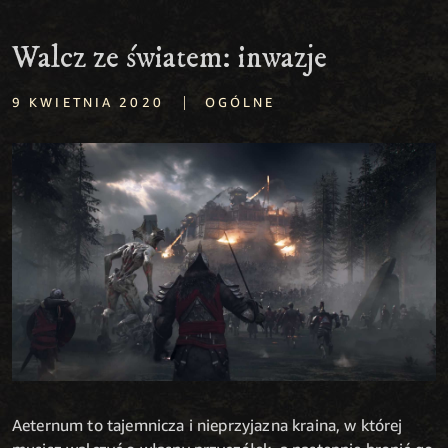
Walcz ze światem: inwazje
|
9 KWIETNIA 2020
OGÓLNE
Aeternum to tajemnicza i nieprzyjazna kraina, w której