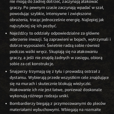
nie mogą do żadnej dotrzeć, zaczynają atakować
graczy. Po pewnym czasie zaczynają wpadać w szał,
powodując szybkie, intensywne i zwiększone
obrażenia, tracąc jednocześnie energię. Najlepiej jak
najszybciej się ich pozbyć.
Najeźdźcy to oddziały odpowiedzialne za główne
uderzenie inwazji. Są zaprawieni w bojach, wytrzymali i
dobrze wyposażeni. Świetnie radzą sobie również
podczas walki wręcz. Skupiają się na atakowaniu
graczy, a jeśli nie znajdą żadnych w zasięgu, obiorą
sobie za cel konstrukcje.
Snajperzy trzymają się z tyłu i prowadzą ostrzał z
dystansu. Wybierają przede wszystkim cele znajdujące
się na murach i skutecznie blokują wieżyczki.
Atakowanie ich nie jest łatwe, ponieważ doskonale
wykonują różnego rodzaju uniki.
Bombardierzy biegają z przymocowanymi do pleców
materiałami wybuchowymi. Wbiegają na rozmaite