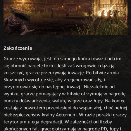
Zakończenie
Gracze wygrywają, jeśli do samego końca inwazji uda im
się obronić parcelę fortu. Jeśli zaś wrogowie zdążą ją
zniszczyć, gracze przegrywają inwazję. Po bitwie armia
Skażonych wycofuje się, aby zregenerować siły, i
przygotować się do następnej inwazji. Niezależnie od
wyniku, gracze pomagający w bitwie otrzymują w nagrodę
punkty doświadczenia, walutę w grze oraz łupy. Na koniec
zostają z powrotem przeniesieni do wspaniałej, choć pełnej
niebezpieczeństw krainy Aeternum. W razie porażki graczy
terytorium ulega degradacji. W zależności od liczby
ukończonych fal, gracze otrzymają w nagrodę PD, łupy i