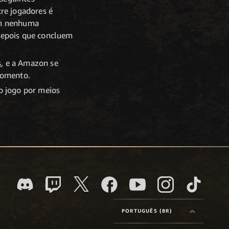
tre jogadores é
 em nenhuma
 depois que concluem
s
, e a Amazon se
 momento.
 o jogo por meios
PORTUGUÊS (BR)