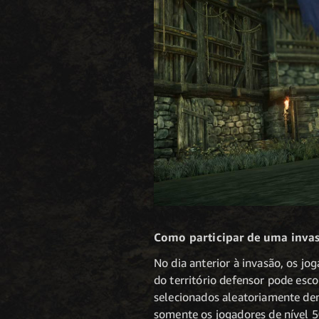
Como participar de uma inva
No dia anterior à invasão, os j
do território defensor pode esc
selecionados aleatoriamente den
somente os jogadores de nível 5