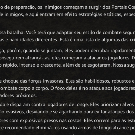
do de preparação, os inimigos começam a surgir dos Portais C
de inimigos, e aqui entram em efeito estratégias e táticas, esp
sa batalha. Você terá que adaptar seu estilo de combate segun
s e habilidades diferentes. Esta é uma lista de algumas das cri
a; porém, quando se juntam, eles podem derrubar rapidamente
conseguirem alcançá-las, eles começam a atacar os jogadores. D
o rápido, intenso e crescente, além de se esgotarem. Nossa sug
e choque das forças invasoras. Eles são habilidosos, robustos
combate corpo a corpo. O foco deles é no ataque aos jogadore
gadores próximos.
da e disparam contra jogadores de longe. Eles priorizam alvos
ão evasivos, desviando e se agachando para evitar ataques dos
res com explosivos presos nas costas. Eles correm para as es
nte recomendado eliminá-los usando armas de longo alcance p