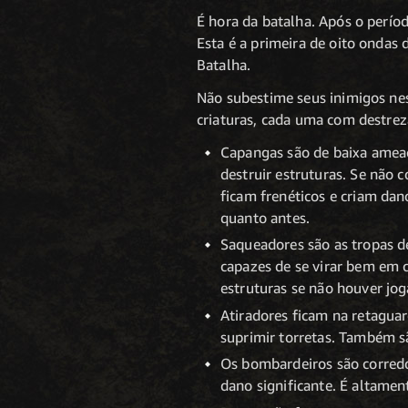
É hora da batalha. Após o perío
Esta é a primeira de oito ondas 
Batalha.
Não subestime seus inimigos nes
criaturas, cada uma com destreza
Capangas são de baixa ameaç
destruir estruturas. Se não 
ficam frenéticos e criam dan
quanto antes.
Saqueadores são as tropas d
capazes de se virar bem em 
estruturas se não houver jo
Atiradores ficam na retaguar
suprimir torretas. Também s
Os bombardeiros são corredo
dano significante. É altame