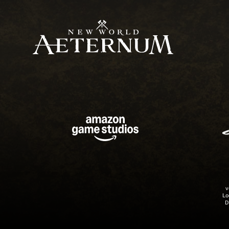
v
Lo
D