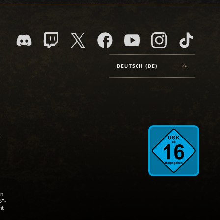
DEUTSCH (DE)
en
S“-
nt