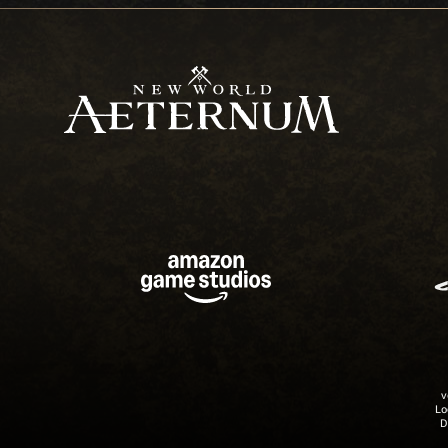
v
Lo
D