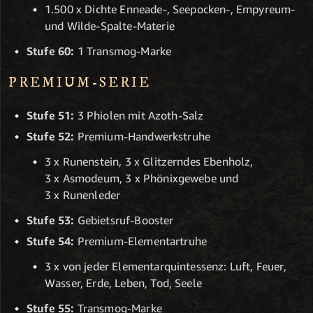
1.500 x Dichte Enneade-, Seepocken-, Empyreum-
und Wilde-Spalte-Materie
Stufe 60:
1 Transmog-Marke
PREMIUM-SERIE
Stufe 51:
3 Phiolen mit Azoth-Salz
Stufe 52:
Premium-Handwerkstruhe
3 x Runenstein, 3 x Glitzerndes Ebenholz,
3 x Asmodeum, 3 x Phönixgewebe und
3 x Runenleder
Stufe 53:
Gebietsruf-Booster
Stufe 54:
Premium-Elementartruhe
3 x von jeder Elementarquintessenz: Luft, Feuer,
Wasser, Erde, Leben, Tod, Seele
Stufe 55:
Transmog-Marke