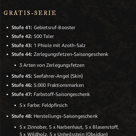
GRATIS-SERIE
Stufe 41:
Gebietsruf-Booster
Stufe 42:
500 Taler
Stufe 43:
1 Phiole mit Azoth-Salz
Stufe 44:
Zerlegungsfetzen-Saisongeschenk
3 Arten von Zerlegungsfetzen
Stufe 45:
Seefahrer-Angel (Skin)
Stufe 46:
5.000 Fraktionsmarken
Stufe 47:
Farbstoff-Saisongeschenk
5 x Farbe: Feldpfirsich
Stufe 48:
Herstellungs-Saisongeschenk
5 x Zinnober, 5 x Narbenhaut, 5 x Blasenstoff,
5 x Wildholz, 5 x Unheilsstein (Obsidian)