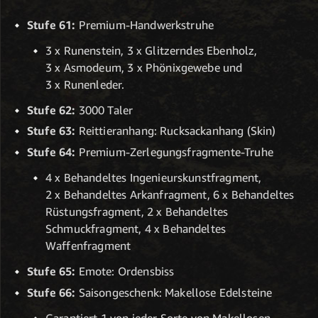
Stufe 61:
Premium-Handwerkstruhe
3 x Runenstein, 3 x Glitzerndes Ebenholz,
3 x Asmodeum, 3 x Phönixgewebe und
3 x Runenleder.
Stufe 62:
3000 Taler
Stufe 63:
Reittieranhang: Rucksackanhang (Skin)
Stufe 64:
Premium-Zerlegungsfragmente-Truhe
4 x Behandeltes Ingenieurskunstfragment,
2 x Behandeltes Arkanfragment, 6 x Behandeltes
Rüstungsfragment, 2 x Behandeltes
Schmuckfragment, 4 x Behandeltes
Waffenfragment
Stufe 65:
Emote: Ordensbiss
Stufe 66:
Saisongeschenk: Makellose Edelsteine
Garantiert 1 von jeder Sorte von Makellosen