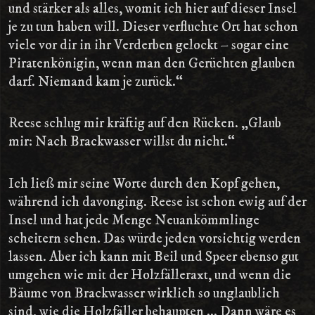
und stärker als alles, womit ich hier auf dieser Insel
je zu tun haben will. Dieser verfluchte Ort hat schon
viele vor dir in ihr Verderben gelockt – sogar eine
Piratenkönigin, wenn man den Gerüchten glauben
darf. Niemand kam je zurück.“
Reese schlug mir kräftig auf den Rücken. „Glaub
mir: Nach Brackwasser willst du nicht.“
Ich ließ mir seine Worte durch den Kopf gehen,
während ich davonging. Reese ist schon ewig auf der
Insel und hat jede Menge Neuankömmlinge
scheitern sehen. Das würde jeden vorsichtig werden
lassen. Aber ich kann mit Beil und Speer ebenso gut
umgehen wie mit der Holzfälleraxt, und wenn die
Bäume von Brackwasser wirklich so unglaublich
sind, wie die Holzfäller behaupten ... Dann wäre es