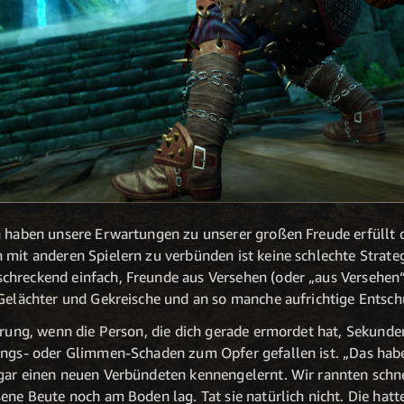
n haben unsere Erwartungen zu unserer großen Freude erfüllt 
mit anderen Spielern zu verbünden ist keine schlechte Strategie
hreckend einfach, Freunde aus Versehen (oder „aus Versehen“
 Gelächter und Gekreische und an so manche aufrichtige Entsc
ahrung, wenn die Person, die dich gerade ermordet hat, Sekun
tungs- oder Glimmen-Schaden zum Opfer gefallen ist. „Das hab
gar einen neuen Verbündeten kennengelernt. Wir rannten schn
ene Beute noch am Boden lag. Tat sie natürlich nicht. Die hatte