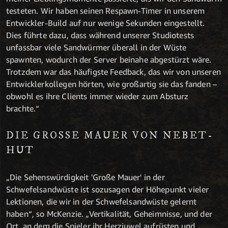
testeten. Wir haben seinen Respawn-Timer in unserem
Entwickler-Build auf nur wenige Sekunden eingestellt.
Dies führte dazu, dass während unserer Studiotests
unfassbar viele Sandwürmer überall in der Wüste
spawnten, wodurch der Server beinahe abgestürzt wäre.
Trotzdem war das häufigste Feedback, das wir von unseren
Entwicklerkollegen hörten, wie großartig sie das fanden –
obwohl es ihre Clients immer wieder zum Absturz
brachte.“
DIE GROSSE MAUER VON NEBET-H
UT
„Die Sehenswürdigkeit 'Große Mauer' in der
Schwefelsandwüste ist sozusagen der Höhepunkt vieler
Lektionen, die wir in der Schwefelsandwüste gelernt
haben“, so McKenzie. „Vertikalität, Geheimnisse, und der
Ort, an dem die Spieler ihr Herzjuwel aufrüsten und