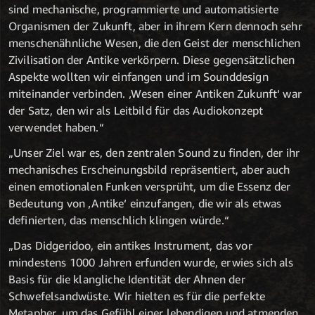
sind mechanische, programmierte und automatisierte
Organismen der Zukunft, aber in ihrem Kern dennoch sehr
menschenähnliche Wesen, die den Geist der menschlichen
Zivilisation der Antike verkörpern. Diese gegensätzlichen
Aspekte wollten wir einfangen und im Sounddesign
miteinander verbinden. ‚Wesen einer Antiken Zukunft‘ war
der Satz, den wir als Leitbild für das Audiokonzept
verwendet haben.“
„Unser Ziel war es, den zentralen Sound zu finden, der ihr
mechanisches Erscheinungsbild repräsentiert, aber auch
einen emotionalen Funken versprüht, um die Essenz der
Bedeutung von ‚Antike‘ einzufangen, die wir als etwas
definierten, das menschlich klingen würde.“
„Das Didgeridoo, ein antikes Instrument, das vor
mindestens 1000 Jahren erfunden wurde, erwies sich als
Basis für die klangliche Identität der Ahnen der
Schwefelsandwüste. Wir hielten es für die perfekte
Metapher, um das Gefühl einer lebendigen und atmenden