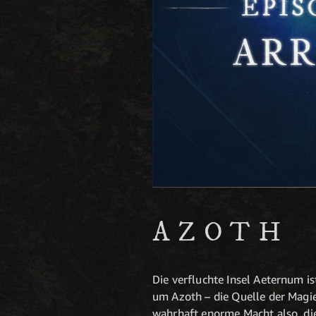
AZOTH
Die verfluchte Insel Aeternum is
um Azoth – die Quelle der Magi
wahrhaft enorme Macht also, d