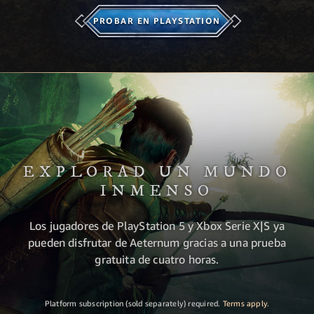
PROBAR EN PLAYSTATION
EXPLORAD UN MUNDO
INMENSO
Los jugadores de PlayStation 5 y Xbox Serie X|S ya
pueden disfrutar de Aeternum gracias a una prueba
gratuita de cuatro horas.
Platform subscription (sold separately) required.
Terms apply
.