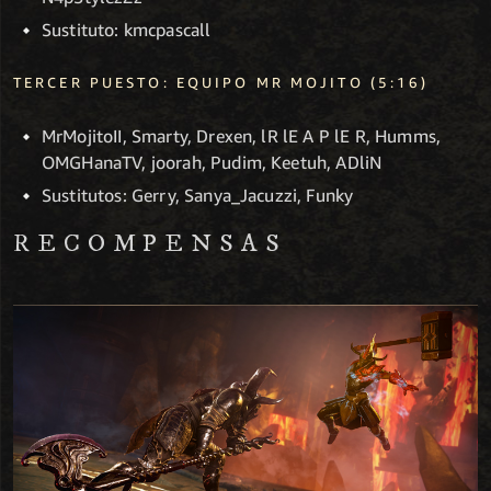
Sustituto: kmcpascall
TERCER PUESTO: EQUIPO MR MOJITO (5:16)
MrMojitoII, Smarty, Drexen, lR lE A P lE R, Humms,
OMGHanaTV, joorah, Pudim, Keetuh, ADliN
Sustitutos: Gerry, Sanya_Jacuzzi, Funky
RECOMPENSAS