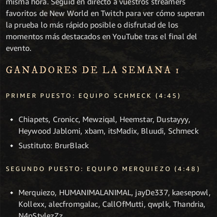
misma hora. Seguid en directo a vuestros streamers
favoritos de New World en Twitch para ver cómo superan
la prueba lo más rápido posible o disfrutad de los
momentos más destacados en YouTube tras el final del
evento.
GANADORES DE LA SEMANA 1
PRIMER PUESTO: EQUIPO SCHMECK (4:45)
Chiapets, Cronicc, Mewziqal, Heemstar, Dustayyy,
Heywood Jablomi, xbam, itsMadix, Bluudi, Schmeck
Sustituto: BrurBlack
SEGUNDO PUESTO: EQUIPO MERQUIEZO (4:48)
Merquiezo, HUMANIMALANIMAL, jayDe337, kaesepowl,
Kollexx, alecfromgalac, CallOfMutti, qwplk, Thandria,
N4pStylezZz