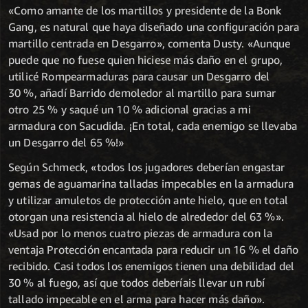
«Como amante de los martillos y presidente de la Bonk
Gang, es natural que haya diseñado una configuración para
martillo centrada en Desgarro», comenta Dusty. «Aunque
puede que no fuese quien hiciese más daño en el grupo,
utilicé Rompearmaduras para causar un Desgarro del
30 %, añadí Barrido demoledor al martillo para sumar
otro 25 % y saqué un 10 % adicional gracias a mi
armadura con Sacudida. ¡En total, cada enemigo se llevaba
un Desgarro del 65 %!»
Según Schmeck, «todos los jugadores deberían engastar
gemas de aguamarina talladas impecables en la armadura
y utilizar amuletos de protección ante hielo, que en total
otorgan una resistencia al hielo de alrededor del 63 %».
«Usad por lo menos cuatro piezas de armadura con la
ventaja Protección encantada para reducir un 16 % el daño
recibido. Casi todos los enemigos tienen una debilidad del
30 % al fuego, así que todos deberíais llevar un rubí
tallado impecable en el arma para hacer más daño».