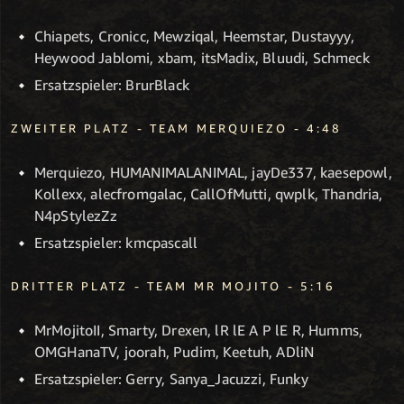
Chiapets, Cronicc, Mewziqal, Heemstar, Dustayyy,
Heywood Jablomi, xbam, itsMadix, Bluudi, Schmeck
Ersatzspieler: BrurBlack
ZWEITER PLATZ - TEAM MERQUIEZO - 4:48
Merquiezo, HUMANIMALANIMAL, jayDe337, kaesepowl,
Kollexx, alecfromgalac, CallOfMutti, qwplk, Thandria,
N4pStylezZz
Ersatzspieler: kmcpascall
DRITTER PLATZ - TEAM MR MOJITO - 5:16
MrMojitoII, Smarty, Drexen, lR lE A P lE R, Humms,
OMGHanaTV, joorah, Pudim, Keetuh, ADliN
Ersatzspieler: Gerry, Sanya_Jacuzzi, Funky