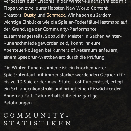
Verbessert euer Erlebnis in der Winter-Runenschmiede mit
Tipps von zwei eurer liebsten New World Content
Creators:
Dusty
und
Schmeck
. Wir haben außerdem
wichtige Einblicke wie die Spieler-Todesfälle-Heatmaps auf
der Grundlage der Community-Performance
zusammengestellt. Sobald ihr Meister in Sachen Winter-
Runenschmiede geworden seid, könnt ihr eure
Abenteuerkollegen bei Runners of Aeternum anfeuern,
einem Speedrun-Wettbewerb durch die Prüfung.
Die Winter-Runenschmiede ist ein knochenharter
Spießrutenlauf mit immer stärker werdenden Gegnern für
bis zu 10 Spieler der max. Stufe. Löst Runenrätsel, erlegt
ein Schlangenkonstrukt und bringt einen Eiswächter der
Ahnen zu Fall. Dafür erhaltet ihr einzigartige
Belohnungen.
COMMUNITY-
STATISTIKEN