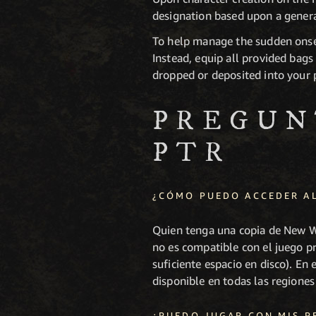
designation based upon a genera
To help manage the sudden onset
Instead, equip all provided bag
dropped or deposited into your 
PREGUN
PTR
¿CÓMO PUEDO ACCEDER AL
Quien tenga una copia de New Wo
no es compatible con el juego pr
suficiente espacio en disco). En
disponible en todas las regiones
¿PUEDO JUGAR CON MIS P