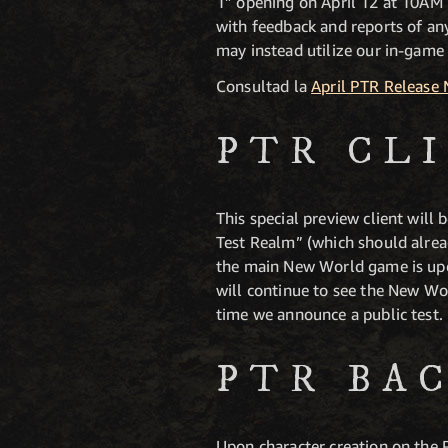
1” opening on April 12 at 10AM 
with feedback and reports of an
may instead utilize our in-game
Consultad la
April PTR Release 
PTR CL
This special preview client wil
Test Realm” (which should alrea
the main New World game is upd
will continue to see the New Wor
time we announce a public test.
PTR BA
Upon character creation on the 