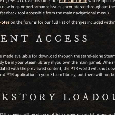
PT (7PM UTC). At this time, our
PTR sub-forum
will re-open a
y new bugs or performance issues encountered throughout the t
 feedback tool accessible from the main navigational menu).
Notes
on the forums for our full list of changes included within
IENT ACCESS
l be made available for download through the stand-alone Stea
dy be in your Steam library if you own the main game). When t
ated with the previewed content, the PTR world will shut do
ld PTR application in your Steam library, but there will not be 
CKSTORY LOADO
PTR, players will be given multiple caches of special armor an