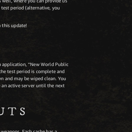
s well, where you can provide us
est period (alternative, you
 this update!
m application, “New World Public
he test period is complete and
wn and may be wiped clean. You
an active server until the next
UTS
d weapons. Each cache has a