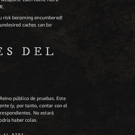
R.
ou risk becoming encumbered!
 undesired caches can be
ES DEL
Reino público de pruebas. Este
nte (y, por tanto, contar con el
rrespondientes. No estará
odría haber colas.
 AL PTR?