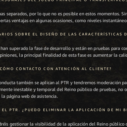
as separados, por lo que no es posible en estos momentos. Sin
rtas ventajas en algunas ocasiones, como niveles instantáneos,
RIOS SOBRE EL DISEÑO DE LAS CARACTERÍSTICAS D
han superado la fase de desarrollo y están en pruebas para co
niones, la principal finalidad de esta fase es aumentar la cali
¿CÓMO CONTACTO CON ATENCIÓN AL CLIENTE?
 conducta también se aplican al PTR y tendremos moderación p
lmente inestable y temporal del Reino público de pruebas, no o
 la página web de asistencia.
 EL PTR. ¿PUEDO ELIMINAR LA APLICACIÓN DE MI B
is gestionar la visibilidad de la aplicación del Reino públic