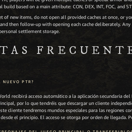
l build based on a main attribute: CON, DEX, INT, FOC, and ST
 of new items, do not open all provided caches at once, or y
s and then follow-up with opening each cache deliberately. Any
personal settlement storage.
TAS FRECUENT
 NUEVO PTR?
rld recibirá acceso automático a la aplicación secundaria del 
incipal, por lo que tendréis que descargar un cliente independie
 este cliente tendremos mundos especiales para las regiones co
 desde el principio. El acceso se otorga por orden de llegada. P
ERSONAJES DEL JUEGO PRINCIPAL O TRANSFERIRLOS