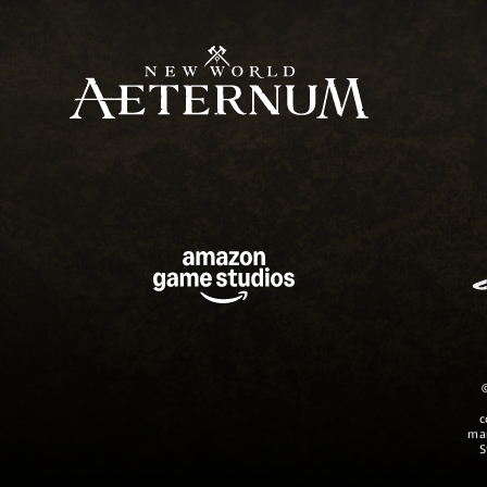
c
mar
S