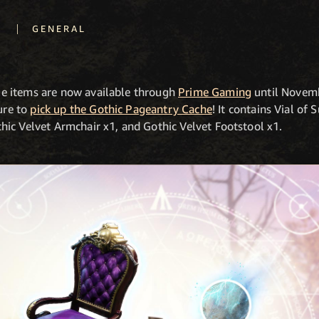
|
3
GENERAL
e items are now available through
Prime Gaming
until Novemb
ure to
pick up the Gothic Pageantry Cache
! It contains Vial o
ic Velvet Armchair x1, and Gothic Velvet Footstool x1.