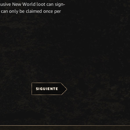
lusive New World loot can sign-
an only be claimed once per
SIGUIENTE