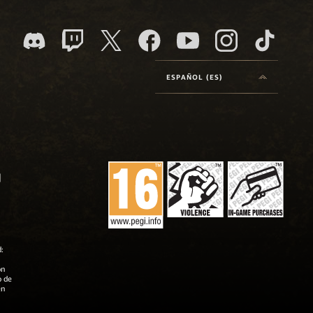
ESPAÑOL (ES)
:
on
o de
en