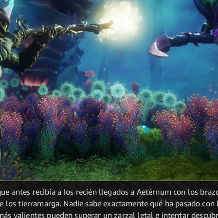
ue antes recibía a los recién llegados a Aetérnum con los bra
 de los tierramarga. Nadie sabe exactamente qué ha pasado con 
más valientes pueden superar un zarzal letal e intentar descubr