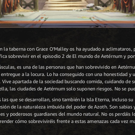
en la taberna con Grace O'Malley os ha ayudado a aclimataros,
ifica sobrevivir en el episodio 2 de El mundo de Aetérnum y po
úsculas, es una de las personas que han sobrevivido en Aetér
e entregue a la locura. Lo ha conseguido con una honestidad y 
va. Vive apartada de la sociedad buscando comida, cuidando de 
ella, las ciudades de Aetérnum solo suponen riesgos. No se pue
las que se desarrollan, sino también la Isla Eterna, incluso su 
sión de la naturaleza imbuida del poder de Azoth. Son sabias y
les y poderosos guardianes del mundo natural. No os perdáis l
ender cómo sobreviviréis frente a estas amenazas cada vez m