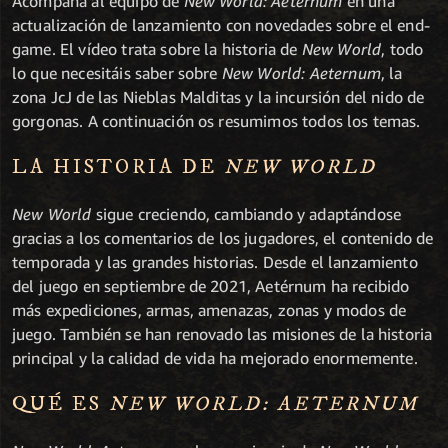
Acompaña al equipo de
New World: Aeternum
en una
actualización de lanzamiento con novedades sobre el end-
game. El vídeo trata sobre la historia de
New World
, todo
lo que necesitáis saber sobre
New World: Aeternum
, la
zona JcJ de las Nieblas Malditas y la incursión del nido de
gorgonas. A continuación os resumimos todos los temas.
LA HISTORIA DE
NEW WORLD
New World
sigue creciendo, cambiando y adaptándose
gracias a los comentarios de los jugadores, el contenido de
temporada y las grandes historias. Desde el lanzamiento
del juego en septiembre de 2021, Aetérnum ha recibido
más expediciones, armas, amenazas, zonas y modos de
juego. También se han renovado las misiones de la historia
principal y la calidad de vida ha mejorado enormemente.
QUÉ ES
NEW WORLD: AETERNUM