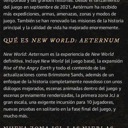
temporada y las grandes historias. Desde el lanzamiento
del juego en septiembre de 2021, Aetérnum ha recibido
más expediciones, armas, amenazas, zonas y modos de
juego. También se han renovado las misiones de la historia
principal y la calidad de vida ha mejorado enormemente.
QUÉ ES
NEW WORLD: AETERNUM
New World: Aeternum
es la experiencia de
New World
definitiva. Incluye
New World
(el juego base), la expansión
Rise of the Angry Earth
y todo el contenido de las
actualizaciones como Brimstone Sands, además de un
enfoque de la historia completamente novedoso con unos
diálogos mejorados, escenas animadas dentro del juego y
escenas previamente renderizadas, la primera zona JcJ a
gran escala, una exigente incursión para 10 jugadores,
nuevas pruebas en solitario en la fase final del juego, y
mucho más.