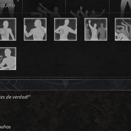
es de verdad!”
puños