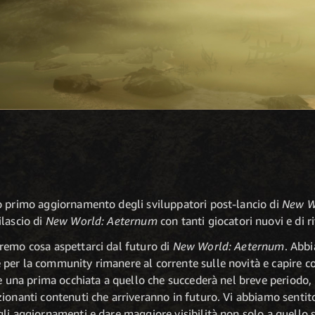
o primo aggiornamento degli sviluppatori post-lancio di
New W
lascio di
New World: Aeternum
con tanti giocatori nuovi e di ri
remo cosa aspettarci dal futuro di
New World: Aeternum
. Abbi
per la community rimanere al corrente sulle novità e capire co
re una prima occhiata a quello che succederà nel breve period
ionanti contenuti che arriveranno in futuro. Vi abbiamo sentit
li aggiornamenti e dare maggiore visibilità non solo a quello s