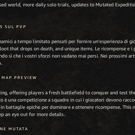
ed world, more daily solo trials, updates to Mutated Expediti
S SUL PVP
amici a tempo limitato pensati per fornire un’esperienza di gio
 loot that drops on death, and unique items. Le ricompense e i
ndo sì che i vostri sforzi non vadano mai persi. Nei prossimi arti
.
 MAP PREVIEW
, offering players a fresh battlefield to conquer and test their
 è una competizione a squadre in cui i giocatori devono raccog
ri in battaglie epiche per dominare e ottenere ricompense. This
p an eye out for more details.
NE MUTATA