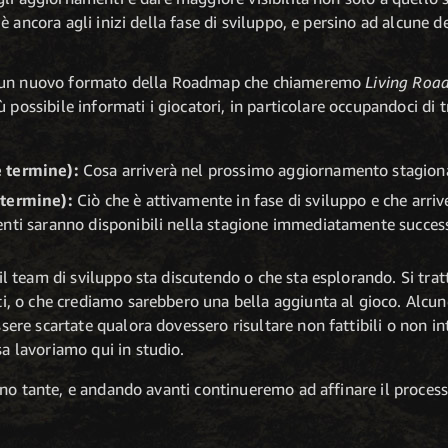
 ancora agli inizi della fase di sviluppo, e persino ad alcune 
o un nuovo formato della Roadmap che chiameremo
Living Ro
 possibile informati i giocatori, in particolare occupandoci di t
e termine):
Cosa arriverà nel prossimo aggiornamento stagion
 termine):
Ciò che è attivamente in fase di sviluppo e che arriv
nti saranno disponibili nella stagione immediatamente success
 il team di sviluppo sta discutendo o che sta esplorando. Si tratta
ti, o che crediamo sarebbero una bella aggiunta al gioco. Alcun
sere scartate qualora dovessero risultare non fattibili o non in
a lavoriamo qui in studio.
no tante, e andando avanti continueremo ad affinare il process