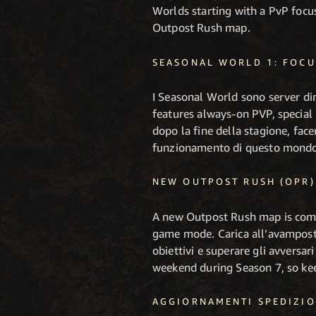
Worlds starting with a PvP focus
Outpost Rush map.
SEASONAL WORLD 1: FOCU
I Seasonal World sono server din
features always-on PVP, special
dopo la fine della stagione, face
funzionamento di questo mondo
NEW OUTPOST RUSH (OPR)
A new Outpost Rush map is coming
game mode. Carica all’avamposto
obiettivi e superare gli avversa
weekend during Season 7, so kee
AGGIORNAMENTI SPEDIZIO