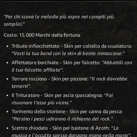
"Per chi scova le melodie più aspre nei compiti più
semplici."
Costo: 15.000 Marchi della fortuna
Tributo infiocchettato - Skin per coltello da scuoiatura:
“Vesti la tua band con le skin di bestie minacciose.”
Affettatore borchiato
-
Skin per falcetto:
“Abbattili con
il tuo falcetto affilato”.
Terrore roccioso - Skin per piccone:
“Il rock dovrebbe
temerti”.
Il Trituratore - Skin per ascia spaccalegna:
“Fai
risuonare l’asse più vicina.”
Tormento dello storione - Skin per canna da pesca:
“Persino i pesci udiranno il richiamo del rock.”
Scettro chiodato - Skin per bastone di Azoth:
“La
musica e l’occulto spesso danzano mano nella mano”.