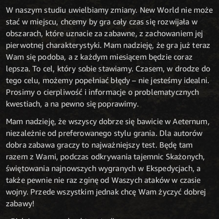
W naszym studiu uwielbiamy zmiany. New World nie może
stać w miejscu, chcemy by gra cały czas się rozwijała w
obszarach, które uznacie za zabawne, z zachowaniem jej
pierwotnej charakterystyki. Mam nadzieję, że gra już teraz
Wam się podoba, a z każdym miesiącem będzie coraz
lepsza. To cel, który sobie stawiamy. Czasem, w drodze do
tego celu, możemy popełniać błędy – nie jesteśmy idealni.
Prosimy o cierpliwość i informacje o problematycznych
kwestiach, a na pewno się poprawimy.
Mam nadzieję, że wszyscy dobrze się bawicie w Aeternum,
niezależnie od preferowanego stylu grania. Dla autorów
dobra zabawa graczy to najważniejszy test. Będę tam
razem z Wami, podczas odkrywania tajemnic Skażonych,
świętowania najnowszych wygranych w Ekspedycjach, a
także pewnie nie raz zginę od Waszych ataków w czasie
wojny. Przede wszystkim jednak chcę Wam życzyć dobrej
zabawy!