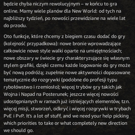
będzie chyba niczym rewolucyjnym – w końcu to gra
online. Mamy wiele planów dla New World: od tych na
najbliższy tydzień, po nowości przewidziane na wiele lat
do przodu.
Oto funkcje, które chcemy z biegiem czasu dodać do gry
(kolejność przypadkowa): nowe bronie wprowadzające
całkowicie nowe style walki oparte na umiejętnościach;
nowe obszary w świecie gry charakteryzujące się własnym
stylem grafiki, dzięki czemu każde logowanie do gry może
być nową podróżą; zupełnie nowe aktywności dopasowane
tematycznie do rozgrywki (podobne do profesji typu
rybołówstwo i rzemiosło); więcej trybów gry takich jak
Wojna i Napad na Posterunek; jeszcze więcej nowości
udostępnianych w ramach już istniejących elementów, tzn.
więcej misji, stworzeń, odkryć i więcej rozgrywki w trybach
PvE i PvP. It's a lot of stuff, and we need your help picking
which priorities to take or what completely new direction
we should go.