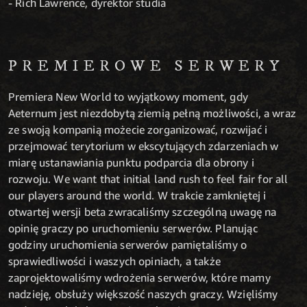
- Rich Lawrence, dyrektor studia
PREMIEROWE SERWERY
Premiera New World to wyjątkowy moment, gdy
Aeternum jest niezdobytą ziemią pełną możliwości, a wraz
ze swoją kompanią możecie zorganizować, rozwijać i
przejmować terytorium w ekscytujących zdarzeniach w
miarę ustanawiania punktu podparcia dla obrony i
rozwoju. We want that initial land rush to feel fair for all
our players around the world. W trakcie zamkniętej i
otwartej wersji beta zwracaliśmy szczególną uwagę na
opinię graczy po uruchomieniu serwerów. Planując
godziny uruchomienia serwerów pamiętaliśmy o
sprawiedliwości i waszych opiniach, a także
zaprojektowaliśmy wdrożenia serwerów, które mamy
nadzieję, obsłuży większość naszych graczy. Wzięliśmy