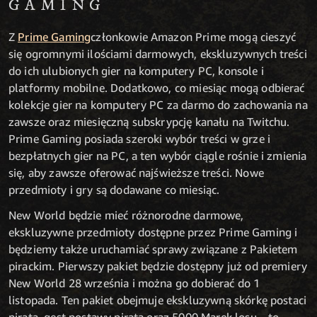
GAMING
Z
Prime Gaming
członkowie Amazon Prime mogą cieszyć
się ogromnymi ilościami darmowych, ekskluzywnych treści
do ich ulubionych gier na komputery PC, konsole i
platformy mobilne. Dodatkowo, co miesiąc mogą odbierać
kolekcje gier na komputery PC za darmo do zachowania na
zawsze oraz miesięczną subskrypcję kanału na Twitchu.
Prime Gaming posiada szeroki wybór treści w grze i
bezpłatnych gier na PC, a ten wybór ciągle rośnie i zmienia
się, aby zawsze oferować najświeższe treści. Nowe
przedmioty i gry są dodawane co miesiąc.
New World będzie mieć różnorodne darmowe,
ekskluzywne przedmioty dostępne przez Prime Gaming i
będziemy także uruchamiać sprawy związane z Pakietem
pirackim. Pierwszy pakiet będzie dostępny już od premiery
New World 28 września i można go dobierać do 1
listopada. Ten pakiet obejmuje ekskluzywną skórkę postaci
pirata, gest postawy pirata oraz 5000 Marek losu – to