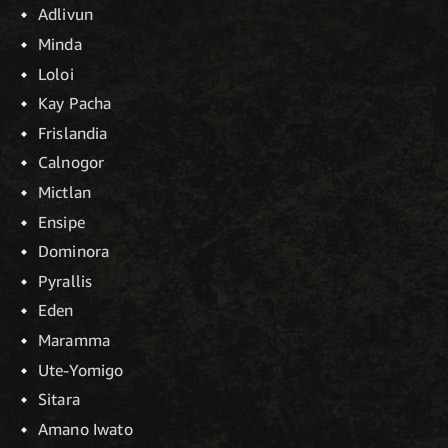
Adlivun
Minda
Loloi
Kay Pacha
Frislandia
Calnogor
Mictlan
Ensipe
Dominora
Pyrallis
Eden
Maramma
Ute-Yomigo
Sitara
Amano Iwato