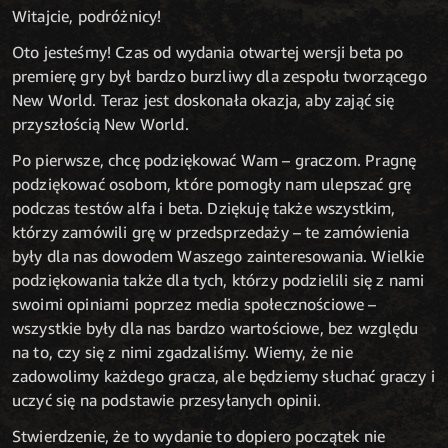
Witajcie, podróżnicy!
Oto jesteśmy! Czas od wydania otwartej wersji beta po
premierę gry był bardzo burzliwy dla zespołu tworzącego
New World. Teraz jest doskonała okazja, aby zająć się
przyszłością New World.
Po pierwsze, chcę podziękować Wam – graczom. Pragnę
podziękować osobom, które pomogły nam ulepszać grę
podczas testów alfa i beta. Dziękuję także wszystkim,
którzy zamówili grę w przedsprzedaży – te zamówienia
były dla nas dowodem Waszego zainteresowania. Wielkie
podziękowania także dla tych, którzy podzielili się z nami
swoimi opiniami poprzez media społecznościowe –
wszystkie były dla nas bardzo wartościowe, bez względu
na to, czy się z nimi zgadzaliśmy. Wiemy, że nie
zadowolimy każdego gracza, ale będziemy słuchać graczy i
uczyć się na podstawie przesyłanych opinii.
Stwierdzenie, że to wydanie to dopiero początek nie