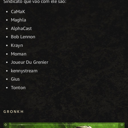
Sindicato que vão com ele são:
CaMaK
Maghla
AlphaCast
Bob Lennon
Krayn
Moman
Joueur Du Grenier
kennystream
Gius
Tonton
GRONKH