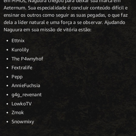
em MMOs, Naguura chegou para deixar sua marca em
Aeternum. Sua especialidade é concluir conteúdo difícil e
ensinar os outros como seguir as suas pegadas, o que faz
dela a líder natural e uma força a se observar. Ajudando
Naguura em sua missão de vitória estão:
Ettnix
Kurolily
The P4wnyhof
Fextralife
Pepp
AnnieFuchsia
g4g_revenant
LowkoTV
Zmok
Snowmixy