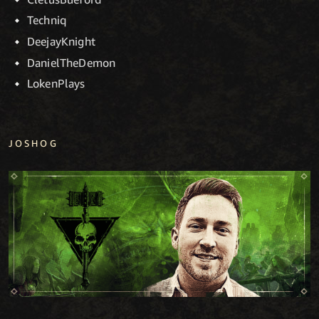
Techniq
DeejayKnight
DanielTheDemon
LokenPlays
JOSHOG