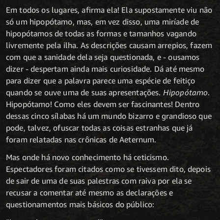
Em todos os lugares, afirma ela! Ela supostamente viu não
só um hipopótamo, mas, em vez disso, uma miríade de
hipopótamos de todas as formas e tamanhos vagando
livremente pela ilha. As descrições causam arrepios, fazem
com que a sanidade dela seja questionada, e - ousamos
dizer - despertam ainda mais curiosidade. Dá até mesmo
para dizer que a palavra parece uma espécie de feitiço
quando se ouve uma de suas apresentações.
Hipopótamo
.
Hipopótamo! Como eles devem ser fascinantes! Dentro
dessas cinco sílabas há um mundo bizarro e grandioso que
pode, talvez, ofuscar todas as coisas estranhas que já
foram relatadas nas crônicas de Aeternum.
Mas onde há novo conhecimento há ceticismo.
Espectadores foram citados como se tivessem dito, depois
de sair de uma de suas palestras com raiva por ela se
recusar a comentar até mesmo as declarações e
questionamentos mais básicos do público: