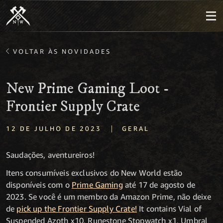
VOLTAR ÀS NOVIDADES
New Prime Gaming Loot -
Frontier Supply Crate
|
12 DE JULHO DE 2023
GERAL
Saudações, aventureiros!
Itens consumíveis exclusivos do New World estão
disponíveis com o
Prime Gaming
até 17 de agosto de
2023. Se você é um membro da Amazon Prime, não deixe
de
pick up the Frontier Supply Crate!
It contains Vial of
Suspended Azoth x10, Runestone Stopwatch x1, Umbral