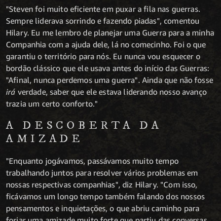
"Steven foi muito eficiente em puxar a fila nas guerras.
Sempre liderava sorrindo e fazendo piadas", comentou
Hilary. Eu me lembro de planejar uma Guerra para a minha
Companhia com a ajuda dele, lá no comecinho. Foi o que
garantiu o território para nós. Eu nunca vou esquecer o
bordão clássico que ele usava antes do início das Guerras:
"Afinal, nunca perdemos uma guerra". Ainda que não fosse
irá
verdade, saber que ele estava liderando nosso avanço
trazia um certo conforto."
A DESCOBERTA DA
AMIZADE
"Enquanto jogávamos, passávamos muito tempo
trabalhando juntos para resolver vários problemas em
nossas respectivas companhias", diz Hilary. "Com isso,
ficávamos um longo tempo também falando dos nossos
pensamentos e inquietações, o que abriu caminho para
forjar uma amizade muito forte que partiu das conversas