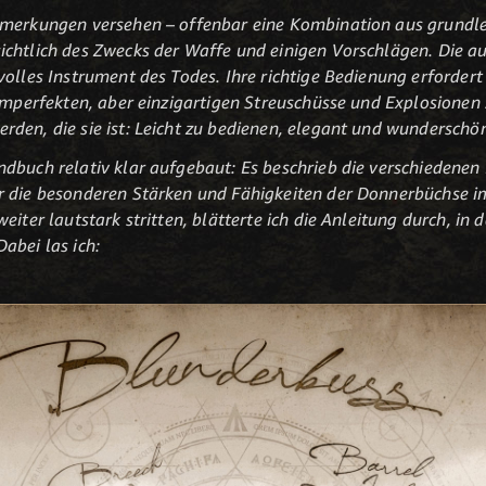
Anmerkungen versehen – offenbar eine Kombination aus grund
chtlich des Zwecks der Waffe und einigen Vorschlägen. Die au
volles Instrument des Todes. Ihre richtige Bedienung erfordert
 imperfekten, aber einzigartigen Streuschüsse und Explosionen 
den, die sie ist: Leicht zu bedienen, elegant und wunderschön
dbuch relativ klar aufgebaut: Es beschrieb die verschiedene
r die besonderen Stärken und Fähigkeiten der Donnerbüchse 
eiter lautstark stritten, blätterte ich die Anleitung durch, in
Dabei las ich: