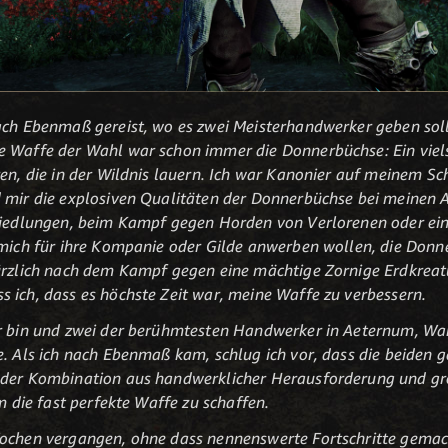
ach Ebenmaß gereist, wo es zwei Meisterhandwerker geben soll
e Waffe der Wahl war schon immer die Donnerbüchse: Ein viels
en, die in der Wildnis lauern. Ich war Kanonier auf meinem Sch
 mir die explosiven Qualitäten der Donnerbüchse bei meinen 
 Siedlungen, beim Kampf gegen Horden von Verlorenen oder ei
 mich für ihre Kompanie oder Gilde anwerben wollen, die Donne
ürzlich nach dem Kampf gegen eine mächtige Zornige Erdkreatu
 ich, dass es höchste Zeit war, meine Waffe zu verbessern.
er bin und zwei der berühmtesten Handwerker in Aeternum, Wa
re. Als ich nach Ebenmaß kam, schlug ich vor, dass die beide
s der Kombination aus handwerklicher Herausforderung und g
um die fast perfekte Waffe zu schaffen.
Wochen vergangen, ohne dass nennenswerte Fortschritte gemach