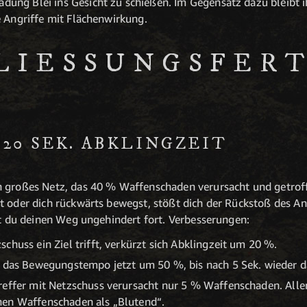
ung Blei ins Gesicht zu schießen. Im Gegensatz dazu bleibt
e Angriffe mit Flächenwirkung.
LIESSUNGSFERT
20 SEK. ABKLINGZEIT
n großes Netz, das 40 % Waffenschaden verursacht und getroff
t oder dich rückwärts bewegst, stößt dich der Rückstoß des An
tzt du deinen Weg ungehindert fort. Verbesserungen:
chuss ein Ziel trifft, verkürzt sich Abklingzeit um 20 %.
t das Bewegungstempo jetzt um 50 %, bis nach 5 Sek. wieder d
reffer mit Netzschuss verursacht nur 5 % Waffenschaden. Aller
hen Waffenschaden als „Blutend“.