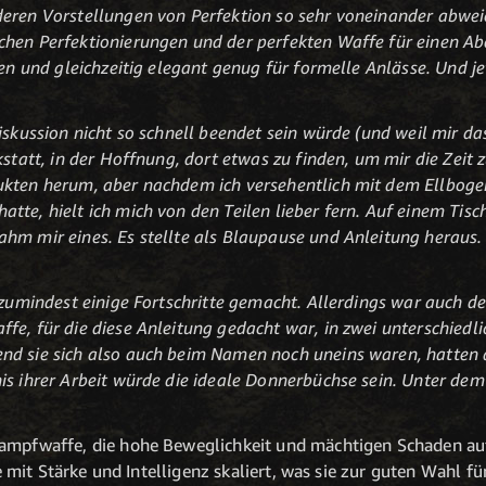
deren Vorstellungen von Perfektion so sehr voneinander abwei
chen Perfektionierungen und der perfekten Waffe für einen Ab
zen und gleichzeitig elegant genug für formelle Anlässe. Und je
iskussion nicht so schnell beendet sein würde (und weil mir da
kstatt, in der Hoffnung, dort etwas zu finden, um mir die Zeit z
ukten herum, aber nachdem ich versehentlich mit dem Ellbogen
te, hielt ich mich von den Teilen lieber fern. Auf einem Tisch
hm mir eines. Es stellte als Blaupause und Anleitung heraus. 
 zumindest einige Fortschritte gemacht. Allerdings war auch de
fe, für die diese Anleitung gedacht war, in zwei unterschiedl
nd sie sich also auch beim Namen noch uneins waren, hatten d
s ihrer Arbeit würde die ideale Donnerbüchse sein. Unter dem 
kampfwaffe, die hohe Beweglichkeit und mächtigen Schaden au
die mit Stärke und Intelligenz skaliert, was sie zur guten Wahl 