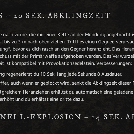
– 20 SEK. ABKLINGZEIT
e nach vorne, die mit einer Kette an der Mündung angebracht is
 bis zu 3 m nach oben ziehen. Trifft es einen Gegner, verurs
lung“, bevor es dich rasch an den Gegner heranzieht. Das Hera
 Schuss mit der Primärwaffe aufgehoben werden. Das Verwurzel
eit ist kompatibel mit Provokationsedelstein. Verbesserungen:
g regenerierst du 10 Sek. lang jede Sekunde 8 Ausdauer.
ffer, auch wenn er geblockt wird, senkt die Abklingzeit dieser 
olgreichem Heranziehen erhältst du automatisch eine geladene
rhöht und du erhältst eine dritte dazu.
NELL-EXPLOSION – 14 SEK. 