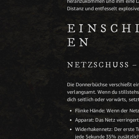
heranzukommen und ihm eine Lad
Distanz und entfesselt explosiv
EINSCH
N
NETZSCHUSS – 
Die Donnerbüchse verschießt ei
verlangsamt. Wenn du stillstehs
dich seitlich oder vorwärts, se
Flinke Hände: Wenn der Netzs
Apparat: Das Netz verringer
Widerhakennetz: Der erste T
jede Sekunde 35% zusätzlic