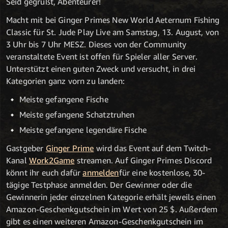
Seid gegrüßt, Abenteurer!
Macht mit bei Ginger Primes New World Aeternum Fishing
Classic für St. Jude Play Live am Samstag, 13. August, von
3 Uhr bis 7 Uhr MESZ. Dieses von der Community
veranstaltete Event ist offen für Spieler aller Server.
Unterstützt einen guten Zweck und versucht, in drei
Kategorien ganz vorn zu landen:
Meiste gefangene Fische
Meiste gefangene Schatztruhen
Meiste gefangene legendäre Fische
Gastgeber
Ginger Prime
wird das Event auf dem Twitch-
Kanal
Work2Game
streamen. Auf Ginger Primes Discord
könnt ihr euch dafür
anmelden
für eine kostenlose, 30-
tägige Testphase anmelden. Der Gewinner oder die
Gewinnerin jeder einzelnen Kategorie erhält jeweils einen
Amazon-Geschenkgutschein im Wert von 25 $. Außerdem
gibt es einen weiteren Amazon-Geschenkgutschein im