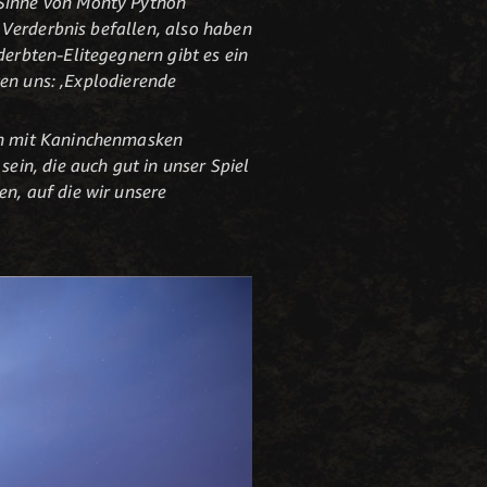
 Sinne von Monty Python
r Verderbnis befallen, also haben
derbten-Elitegegnern gibt es ein
ten uns: ‚Explodierende
ern mit Kaninchenmasken
ein, die auch gut in unser Spiel
n, auf die wir unsere