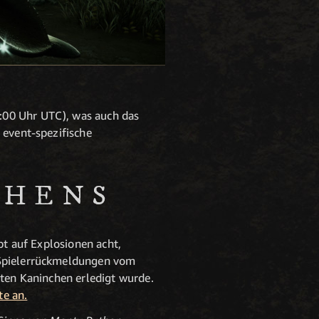
:00 Uhr UTC), was auch das
 event-spezifische
CHENS
bt auf Explosionen acht,
n Spielerrückmeldungen vom
bten Kaninchen erledigt wurde.
te an.