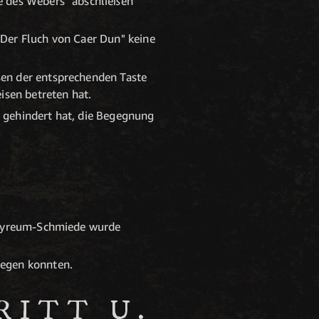
e des Webers" abschließen
"Der Fluch von Caer Dun" keine
sen der entsprechenden Taste
isen betreten hat.
 gehindert hat, die Begegnung
Empyreum-Schmiede wurde
iegen konnten.
RITT U.