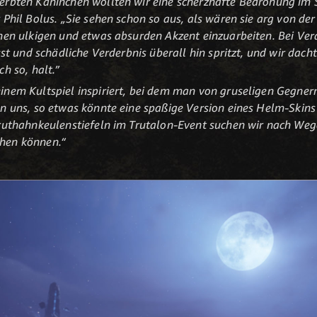
derbten Kaninchen wollten wir eine scherzhafte Bedrohung im
 Phil Bolus. „Sie sehen schon so aus, als wären sie arg von de
nen ulkigen und etwas absurden Akzent einzuarbeiten. Bei Ver
sst und schädliche Verderbnis überall hin spritzt, und wir dach
h so, halt.”
inem Kultspiel inspiriert, bei dem man von gruseligen Gegn
n uns, so etwas könnte eine spaßige Version eines Helm-Skins s
Truthahnkeulenstiefeln im Trutalon-Event suchen wir nach Wege
hen können.“