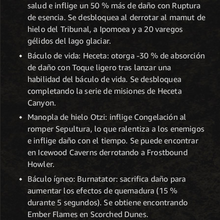
salud e inflige un 50 % más de daño con Ruptura
de esencia. Se desbloquea al derrotar al mamut de
hielo del Tribunal, a Ipomoea y a 20 varegos
gélidos del lago glaciar.
Báculo de vida: Heceta: otorga -30 % de absorción
de daño con Toque ligero tras lanzar una
habilidad del báculo de vida. Se desbloquea
completando la serie de misiones de Heceta
Canyon.
Manopla de hielo Otzi: inflige Congelación al
romper Sepultura, lo que ralentiza a los enemigos
e inflige daño con el tiempo. Se puede encontrar
en Icewood Caverns derrotando a Frostbound
Howler.
Báculo ígneo: Burnatator: sacrifica daño para
aumentar los efectos de quemadura (15 %
durante 5 segundos). Se obtiene encontrando
Ember Flames en Scorched Dunes.