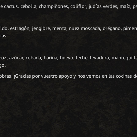
de cactus, cebolla, champiñones, coliflor, judías verdes, maíz, p
neldo, estragón, jengibre, menta, nuez moscada, orégano, pimen
ias.
rroz, azúcar, cebada, harina, huevo, leche, levadura, mantequill
go.
bras. ¡Gracias por vuestro apoyo y nos vemos en las cocinas 