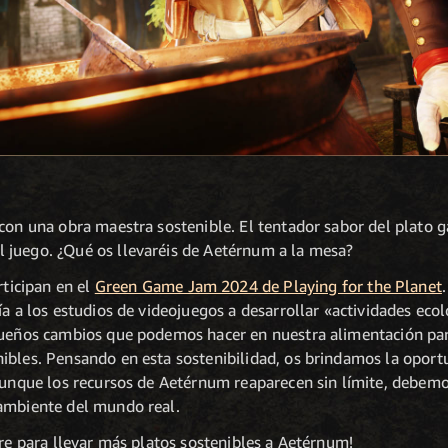
 con una obra maestra sostenible. El tentador sabor del plato
 juego. ¿Qué os llevaréis de Aetérnum a la mesa?
ticipan en el
Green Game Jam 2024 de Playing for the Planet
ía a los estudios de videojuegos a desarrollar «actividades ecol
equeños cambios que podemos hacer en nuestra alimentación p
ibles. Pensando en esta sostenibilidad, os brindamos la oport
 Aunque los recursos de Aetérnum reaparecen sin límite, debemo
oambiente del mundo real.
ure para llevar más platos sostenibles a Aetérnum!