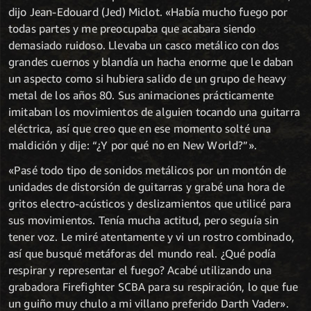
dijo Jean-Edouard (Jed) Miclot. «Había mucho fuego por
todas partes y me preocupaba que acabara siendo
demasiado ruidoso. Llevaba un casco metálico con dos
grandes cuernos y blandía un hacha enorme que le daban
un aspecto como si hubiera salido de un grupo de heavy
metal de los años 80. Sus animaciones prácticamente
imitaban los movimientos de alguien tocando una guitarra
eléctrica, así que creo que en ese momento solté una
maldición y dije: “¿Y por qué no en New World?”».
«Pasé todo tipo de sonidos metálicos por un montón de
unidades de distorsión de guitarras y grabé una hora de
gritos electro-acústicos y deslizamientos que utilicé para
sus movimientos. Tenía mucha actitud, pero seguía sin
tener voz. Le miré atentamente y vi un rostro combinado,
así que busqué metáforas del mundo real. ¿Qué podía
respirar y representar el fuego? Acabé utilizando una
grabadora Firefighter SCBA para su respiración, lo que fue
un guiño muy chulo a mi villano preferido Darth Vader».