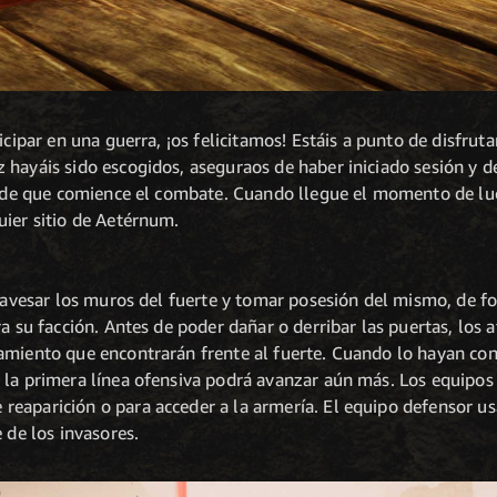
ticipar en una guerra, ¡os felicitamos! Estáis a punto de disfr
 hayáis sido escogidos, aseguraos de haber iniciado sesión y d
es de que comience el combate. Cuando llegue el momento de luc
uier sitio de Aetérnum.
travesar los muros del fuerte y tomar posesión del mismo, de 
ra su facción. Antes de poder dañar o derribar las puertas, los
amiento que encontrarán frente al fuerte. Cuando lo hayan con
 la primera línea ofensiva podrá avanzar aún más. Los equipos
eaparición o para acceder a la armería. El equipo defensor us
 de los invasores.