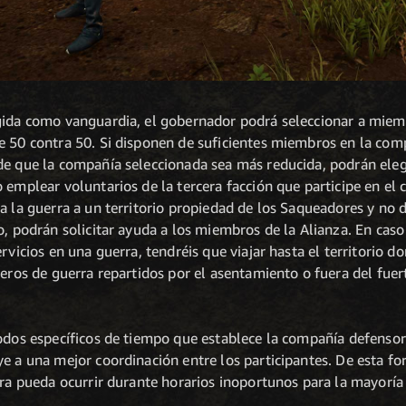
gida como vanguardia, el gobernador podrá seleccionar a miem
e 50 contra 50. Si disponen de suficientes miembros en la comp
de que la compañía seleccionada sea más reducida, podrán eleg
 emplear voluntarios de la tercera facción que participe en el
a la guerra a un territorio propiedad de los Saqueadores y no 
o, podrán solicitar ayuda a los miembros de la Alianza. En cas
rvicios en una guerra, tendréis que viajar hasta el territorio do
leros de guerra repartidos por el asentamiento o fuera del fuer
odos específicos de tiempo que establece la compañía defensora
e a una mejor coordinación entre los participantes. De esta fo
erra pueda ocurrir durante horarios inoportunos para la mayorí