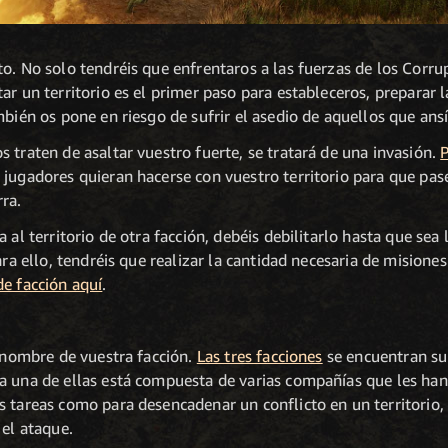
o. No solo tendréis que enfrentaros a las fuerzas de los Corr
ar un territorio es el primer paso para estableceros, preparar l
mbién os pone en riesgo de sufrir el asedio de aquellos que ans
 traten de asaltar vuestro fuerte, se tratará de una invasión.
P
 jugadores quieran hacerse con vuestro territorio para que pas
ra.
 al territorio de otra facción, debéis debilitarlo hasta que se
ara ello, tendréis que realizar la cantidad necesaria de misione
de facción aquí
.
n nombre de vuestra facción.
Las tres facciones
se encuentran su
a una de ellas está compuesta de varias compañías que les han
 tareas como para desencadenar un conflicto en un territorio, 
 el ataque.