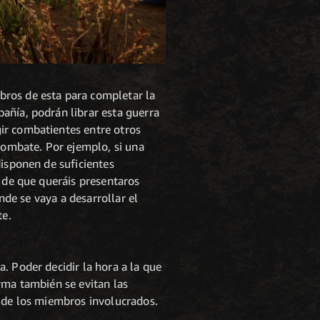
bros de esta para completar la
añía, podrán librar esta guerra
ir combatientes entre otros
 combate. Por ejemplo, si una
disponen de suficientes
o de que queráis presentaros
nde se vaya a desarrollar el
te.
. Poder decidir la hora a la que
rma también se evitan las
a de los miembros involucrados.