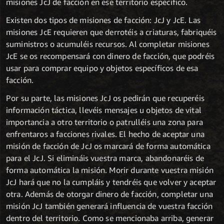
misiones JcJ de facción en ese territorio específico.
Existen dos tipos de misiones de facción: JcJ y JcE. Las
misiones JcE requieren que derrotéis a criaturas, fabriquéis
suministros o acumuléis recursos. Al completar misiones
JcE se os recompensará con dinero de facción, que podréis
usar para comprar equipo y objetos específicos de esa
facción.
Por su parte, las misiones JcJ os pedirán que recuperéis
información táctica, llevéis mensajes u objetos de vital
importancia a otro territorio o patrulléis una zona para
enfrentaros a facciones rivales. El hecho de aceptar una
misión de facción de JcJ os marcará de forma automática
para el JcJ. Si elimináis vuestra marca, abandonaréis de
forma automática la misión. Morir durante vuestra misión
JcJ hará que no la cumpláis y tendréis que volver y aceptar
otra. Además de otorgar dinero de facción, completar una
misión JcJ también generará influencia de vuestra facción
dentro del territorio. Como se mencionaba arriba, generar