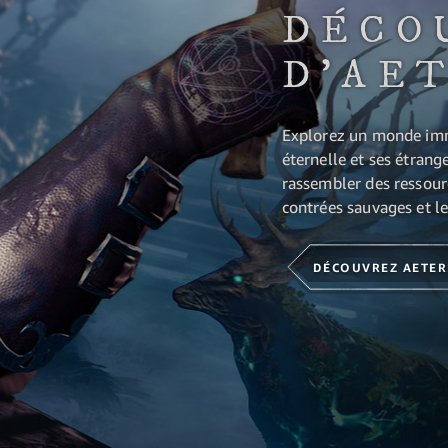
DÉCO
D'AE
Explorez un monde imme
éternelle et ses étrang
rassembler des ressour
contrées sauvages et les
DÉCOUVREZ AETE