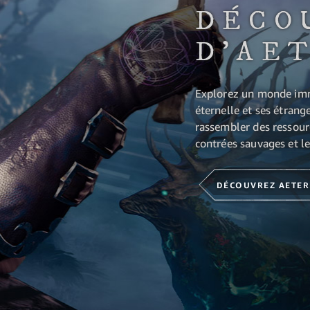
DÉCO
D'AE
Explorez un monde imme
éternelle et ses étrang
rassembler des ressour
contrées sauvages et les
DÉCOUVREZ AETE