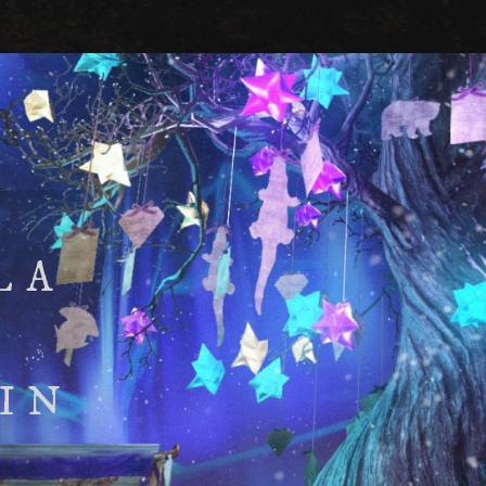
LA
IN
S