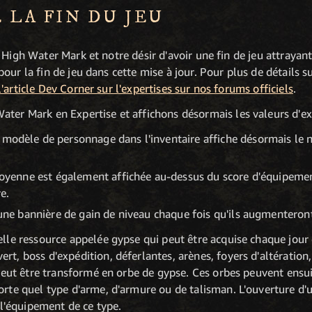
E LA FIN DU JEU
High Water Mark et notre désir d'avoir une fin de jeu attrayante
ur la fin de jeu dans cette mise à jour. Pour plus de détails su
l'article Dev Corner sur l'expertises sur nos forums officiels
.
r Mark en Expertise et affichons désormais les valeurs d'expe
dèle de personnage dans l'inventaire affiche désormais le ni
moyenne est également affichée au-dessus du score d'équipeme
e.
une bannière de gain de niveau chaque fois qu'ils augmenteront
le ressource appelée gypse qui peut être acquise chaque jour e
, boss d'expédition, déferlantes, arènes, foyers d'altération, 
peut être transformé en orbe de gypse. Ces orbes peuvent ensu
rte quel type d'arme, d'armure ou de talisman. L'ouverture d'
 l'équipement de ce type.