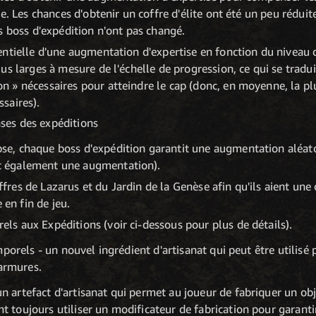
e. Les chances d'obtenir un coffre d'élite ont été un peu rédui
s boss d'expédition n'ont pas changé.
ntielle d'une augmentation d'expertise en fonction du niveau d'
us larges à mesure de l'échelle de progression, ce qui se trad
» nécessaires pour atteindre le cap (donc, en moyenne, la plu
saires).
es des expéditions
se, chaque boss d'expédition garantit une augmentation aléatoi
nt également une augmentation).
ffres de Lazarus et du Jardin de la Genèse afin qu'ils aient une
en fin de jeu.
els aux Expéditions (voir ci-dessous pour plus de détails).
porels - un nouvel ingrédient d'artisanat qui peut être utilisé 
 armures.
n artefact d'artisanat qui permet au joueur de fabriquer un obj
t toujours utiliser un modificateur de fabrication pour garanti