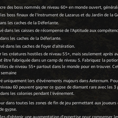
ncre des boss nommés de niveau 60+ en monde ouvert, générale
 les boss finaux de l'Instrument de Lazarus et du Jardin de la G
ans les caches de la Déferlante.
é dans les caisses de récompense de l'Aptitude aux compétenc
 dans les caches de la Déferlante.
é dans les caches de foyer d'altération.
r les créatures hostiles de niveau 55+, mais seulement après
peut être fabriquée dans un camp de niveau 5. Fabriquez la poti
stiles de niveau 55+ partout dans le monde pour en trouver. Ce
r semaine
vé uniquement lors d'événements majeurs dans Aeternum. Pour 
e niveau 60 peuvent gagner ce gypse de diamant rare avec les 3
t dans les colonies pendant l'événement.
our dans toutes les zones de fin de jeu permettant aux joueurs
 de gypse.
les d'obtenir une augmentation d'expertise pour compenser le