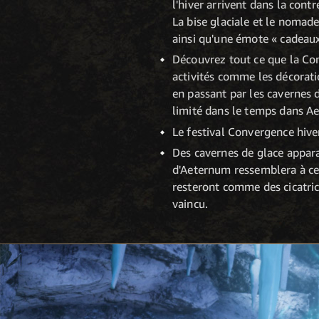
l'hiver arrivent dans la contr
La bise glaciale et le nomad
ainsi qu'une émote « cadeaux
Découvrez tout ce que la Con
activités comme les décorati
en passant par les cavernes 
limité dans le temps dans A
Le festival Convergence hiv
Des cavernes de glace apparai
d'Aeternum ressemblera à ces
resteront comme des cicatric
vaincu.