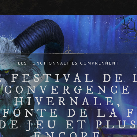
LES FONCTIONNALITÉS COMPRENNENT
E FESTIVAL DE 
CONVERGENCE
HIVERNALE,
EFONTE DE LA F
DE JEU ET PLU
ENCORE