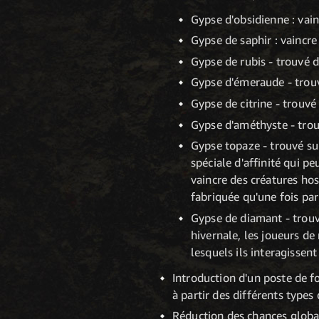
Gypse d'obsidienne : vai
Gypse de saphir : vaincre
Gypse de rubis - trouvé d
Gypse d'émeraude - trouv
Gypse de citrine - trouvé
Gypse d'améthyste - trouv
Gypse topaze - trouvé su
spéciale d'affinité qui 
vaincre des créatures ho
fabriquée qu'une fois pa
Gypse de diamant - trou
hivernale, les joueurs d
lesquels ils interagissen
Introduction d'un poste de f
à partir des différents types
Réduction des chances globa