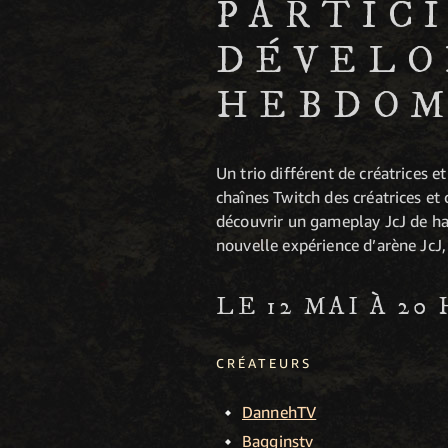
PARTIC
DÉVELO
HEBDOM
Un trio différent de créatrices 
chaînes Twitch des créatrices et
découvrir un gameplay JcJ de ha
nouvelle expérience d’arène JcJ,
LE 12 MAI À 20
CRÉATEURS
DannehTV
Bagginstv