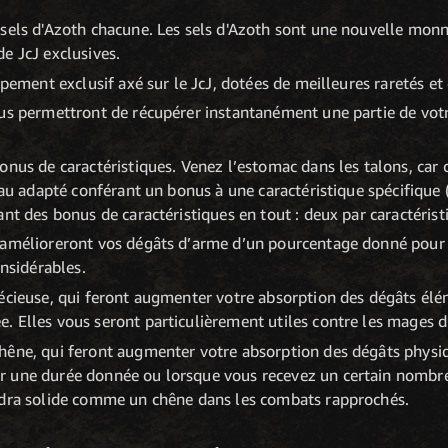
sels d'Azoth chacune. Les sels d'Azoth sont une nouvelle monn
e JcJ exclusives.
ipement exclusif axé sur le JcJ, dotées de meilleures raretés et 
us permettront de récupérer instantanément une partie de votr
nus de caractéristiques. Venez l’estomac dans les talons, car c
veau adapté conférant un bonus à une caractéristique spécifiqu
nt des bonus de caractéristiques en tout : deux par caractérist
 amélioreront vos dégâts d’arme d’un pourcentage donné pour
onsidérables.
récieuse, qui feront augmenter votre absorption des dégâts él
. Elles vous seront particulièrement utiles contre les mages 
hêne, qui feront augmenter votre absorption des dégâts physiq
r une durée donnée ou lorsque vous recevez un certain nomb
ndra solide comme un chêne dans les combats rapprochés.