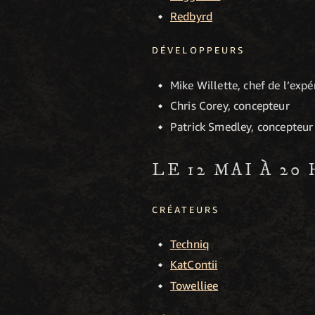
Redbyrd
DÉVELOPPEURS
Mike Willette, chef de l’exp
Chris Corey, concepteur
Patrick Smedley, concepteur 
LE 12 MAI À 20
CRÉATEURS
Techniq
KatContii
Towelliee