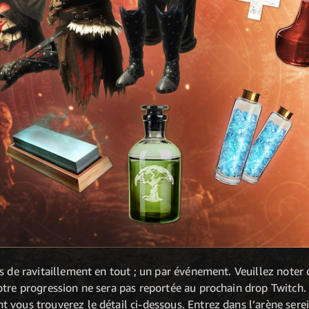
s de ravitaillement en tout ; un par événement. Veuillez noter 
otre progression ne sera pas reportée au prochain drop Twitch.
 vous trouverez le détail ci-dessous. Entrez dans l’arène sere