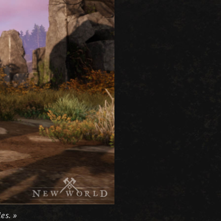
es. »