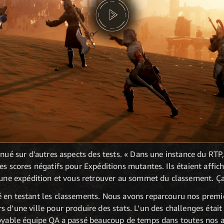
inué sur d'autres aspects des tests. « Dans une instance du RT
es scores négatifs pour Expéditions mutantes. Ils étaient affic
 une expédition et vous retrouver au sommet du classement. Ça n
 en testant les classements. Nous avons reparcouru nos premi
s d’une ville pour produire des stats. L’un des challenges éta
royable équipe QA a passé beaucoup de temps dans toutes nos ac