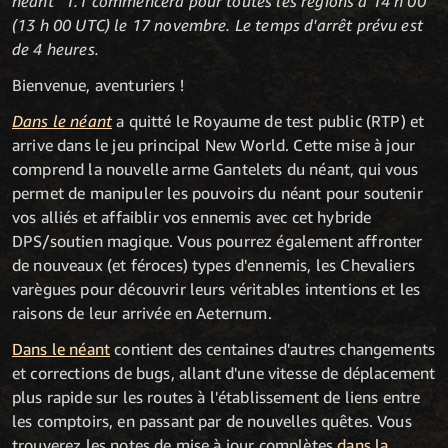
néant” 1.1 commencera pour toutes les régions à 14 h 00
(13 h 00 UTC) le 17 novembre. Le temps d'arrêt prévu est
de 4 heures.
Bienvenue, aventuriers !
Dans le néant
a quitté le Royaume de test public (RTP) et
arrive dans le jeu principal New World. Cette mise à jour
comprend la nouvelle arme Gantelets du néant, qui vous
permet de manipuler les pouvoirs du néant pour soutenir
vos alliés et affaiblir vos ennemis avec cet hybride
DPS/soutien magique. Vous pourrez également affronter
de nouveaux (et féroces) types d'ennemis, les Chevaliers
varègues pour découvrir leurs véritables intentions et les
raisons de leur arrivée en Aeternum.
Dans le néant
contient des centaines d'autres changements
et corrections de bugs, allant d'une vitesse de déplacement
plus rapide sur les routes à l'établissement de liens entre
les comptoirs, en passant par de nouvelles quêtes. Vous
trouverez les notes de mise à jour complètes
dans la