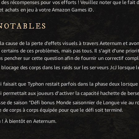
 des récompenses pour vos efforts ! Veuillez noter que le fait d
 et achats en jeu à votre Amazon Games iD.
NOTABLES
a cause de la perte d'effets visuels à travers Aeternum et av
ertains de ces problèmes, mais pas tous. Il s’agit d’une priori
s pencher sur cette question afin de fournir un correctif compl
blocage des corps dans les raids sur les serveurs JcJ lorsque l
faisait que Typhon restait parfois dans la phase deux lorsque la
 permettait aux joueurs d’activer la capacité hachette de bers
sse de saison "Défi bonus Monde saisonnier de Longue vie au r
 de corps à corps équipée pour que le défi soit terminé.
u ! À bientôt en Aeternum.