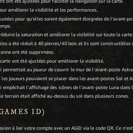
t ont été ajustées pour faciliter la navigation sur la carte.
our améliorer la visibilité et les performances.
ajustées pour qu’elles soient également éloignées de l’avant-po
emps.
réduire la saturation et améliorer la visibilité sur toute la carte
les a été réduit à 40 pierres/40 bois et ils sont constructibles
ronne ont été supprimées.
carte ont été ajustées pour améliorer la visibilité.
 permettait au joueur de couvrir le mur de l’avant-poste Astra 
les joueurs pouvaient se placer dans les avant-postes Sol et A
 empêchait l’affichage des icônes de l’avant-poste Luna dans 
e terrain était affiché au-dessus du sol dans plusieurs zones.
GAMES ID)
nexion à lier votre compte avec un AGiD via le code QR. Ce n’est